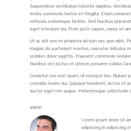
Suspendisse vestibulum lobortis dapibus. Vestibulu
mollis commodo metus et fringilla. Etiam venenatis,
vehicula scelerisque facilisis. Sed faucibus place
eget interdum dui. Proin justo sapien, varius sit a
Ut ac elit non mi pharetra dictum nec quis nibh. Pe
magnis dis parturient montes, nascetur ridiculus 
sodales dolor sagittis. Praesent commodo sodales pu
faucibus orci luctus et ultrices posuere cubilia Cur
Curabitur non erat quam, id volutpat leo. Nullam pre
convallis lorem dui. Quisque hendrerit, lectus ut a
auctor eget non augue. Pellentesque sollicitudin 
admin
Lorem ipsum dolor sit am
adipiscing in adipiscing 