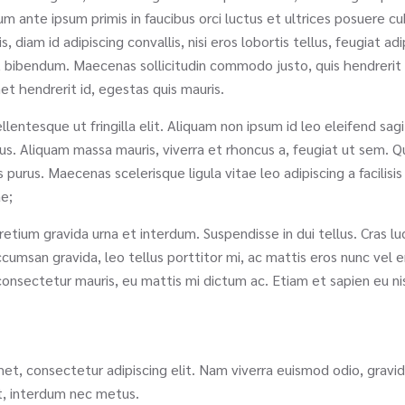
m ante ipsum primis in faucibus orci luctus et ultrices posuere 
 diam id adipiscing convallis, nisi eros lobortis tellus, feugiat a
rat bibendum. Maecenas sollicitudin commodo justo, quis hendrerit 
met hendrerit id, egestas quis mauris.
llentesque ut fringilla elit. Aliquam non ipsum id leo eleifend sag
mus. Aliquam massa mauris, viverra et rhoncus a, feugiat ut sem. 
rus. Maecenas scelerisque ligula vitae leo adipiscing a facilisis 
ae;
tium gravida urna et interdum. Suspendisse in dui tellus. Cras luct
ccumsan gravida, leo tellus porttitor mi, ac mattis eros nunc vel e
consectetur mauris, eu mattis mi dictum ac. Etiam et sapien eu n
et, consectetur adipiscing elit. Nam viverra euismod odio, gravid
et, interdum nec metus.