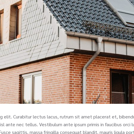
 elit. Curabitur lectus lacus, rutrum sit amet placerat et, biben
nisl ante nec tellus. Vestibulum ante ipsum primis in faucibus orci
usce sagittis, massa fringilla consequat blandit, mauris ligula porta